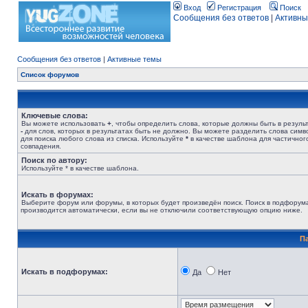
Вход
Регистрация
Поиск
Сообщения без ответов
|
Активны
Сообщения без ответов
|
Активные темы
Список форумов
Ключевые слова:
Вы можете использовать
+
, чтобы определить слова, которые должны быть в результ
-
для слов, которых в результатах быть не должно. Вы можете разделить слова сим
для поиска любого слова из списка. Используйте
*
в качестве шаблона для частичног
совпадения.
Поиск по автору:
Используйте * в качестве шаблона.
Искать в форумах:
Выберите форум или форумы, в которых будет произведён поиск. Поиск в подфорум
производится автоматически, если вы не отключили соответствующую опцию ниже.
П
Искать в подфорумах:
Да
Нет