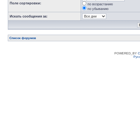
Поле сортировки:
по возрастанию
по убыванию
Искать сообщения за:
Список форумов
POWERED_BY
C
Рус