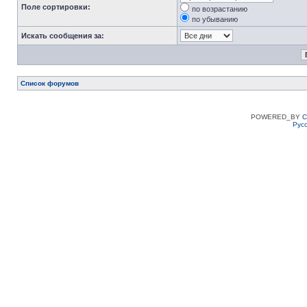
Поле сортировки:
по возрастанию
по убыванию
Искать сообщения за:
Список форумов
POWERED_BY
C
Рус