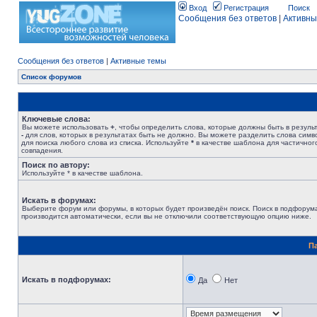
Вход
Регистрация
Поиск
Сообщения без ответов
|
Активны
Сообщения без ответов
|
Активные темы
Список форумов
Ключевые слова:
Вы можете использовать
+
, чтобы определить слова, которые должны быть в результ
-
для слов, которых в результатах быть не должно. Вы можете разделить слова сим
для поиска любого слова из списка. Используйте
*
в качестве шаблона для частичног
совпадения.
Поиск по автору:
Используйте * в качестве шаблона.
Искать в форумах:
Выберите форум или форумы, в которых будет произведён поиск. Поиск в подфорум
производится автоматически, если вы не отключили соответствующую опцию ниже.
П
Искать в подфорумах:
Да
Нет