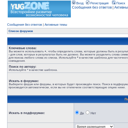
Вход
Регистрация
Поиск
Сообщения без ответов
|
Активны
Сообщения без ответов
|
Активные темы
Список форумов
Ключевые слова:
Вы можете использовать
+
, чтобы определить слова, которые должны быть в результ
-
для слов, которых в результатах быть не должно. Вы можете разделить слова сим
для поиска любого слова из списка. Используйте
*
в качестве шаблона для частичног
совпадения.
Поиск по автору:
Используйте * в качестве шаблона.
Искать в форумах:
Выберите форум или форумы, в которых будет произведён поиск. Поиск в подфорум
производится автоматически, если вы не отключили соответствующую опцию ниже.
П
Искать в подфорумах:
Да
Нет