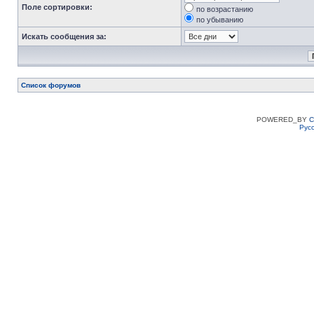
Поле сортировки:
по возрастанию
по убыванию
Искать сообщения за:
Список форумов
POWERED_BY
C
Рус