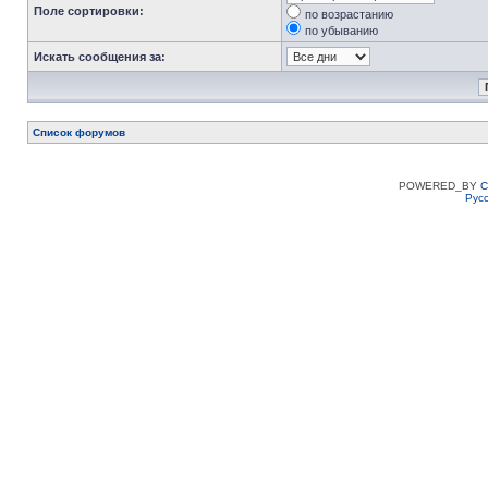
Поле сортировки:
по возрастанию
по убыванию
Искать сообщения за:
Список форумов
POWERED_BY
C
Рус