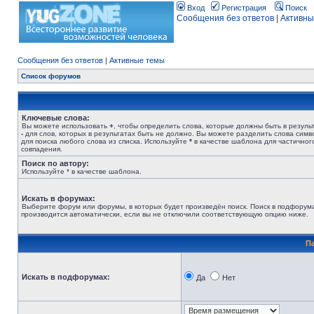
Вход
Регистрация
Поиск
Сообщения без ответов
|
Активны
Сообщения без ответов
|
Активные темы
Список форумов
Ключевые слова:
Вы можете использовать
+
, чтобы определить слова, которые должны быть в результ
-
для слов, которых в результатах быть не должно. Вы можете разделить слова сим
для поиска любого слова из списка. Используйте
*
в качестве шаблона для частичног
совпадения.
Поиск по автору:
Используйте * в качестве шаблона.
Искать в форумах:
Выберите форум или форумы, в которых будет произведён поиск. Поиск в подфорум
производится автоматически, если вы не отключили соответствующую опцию ниже.
П
Искать в подфорумах:
Да
Нет