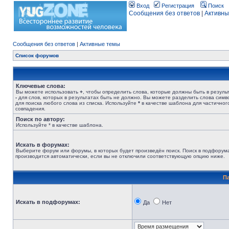
Вход
Регистрация
Поиск
Сообщения без ответов
|
Активны
Сообщения без ответов
|
Активные темы
Список форумов
Ключевые слова:
Вы можете использовать
+
, чтобы определить слова, которые должны быть в результ
-
для слов, которых в результатах быть не должно. Вы можете разделить слова сим
для поиска любого слова из списка. Используйте
*
в качестве шаблона для частичног
совпадения.
Поиск по автору:
Используйте * в качестве шаблона.
Искать в форумах:
Выберите форум или форумы, в которых будет произведён поиск. Поиск в подфорум
производится автоматически, если вы не отключили соответствующую опцию ниже.
П
Искать в подфорумах:
Да
Нет