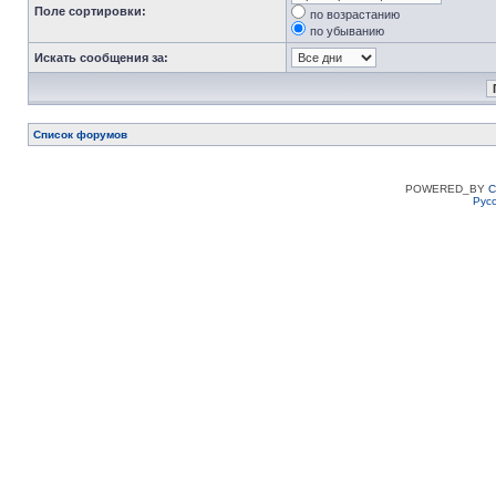
Поле сортировки:
по возрастанию
по убыванию
Искать сообщения за:
Список форумов
POWERED_BY
C
Рус