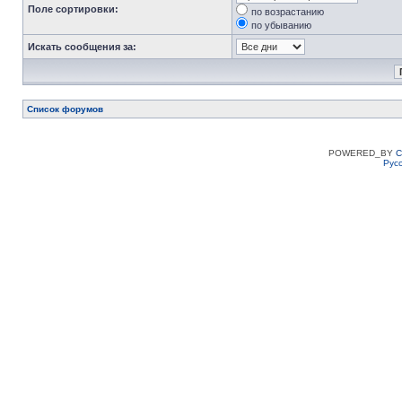
Поле сортировки:
по возрастанию
по убыванию
Искать сообщения за:
Список форумов
POWERED_BY
C
Рус