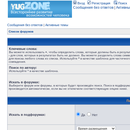
Вход
Регистрация
Поиск
Сообщения без ответов
|
Активны
Сообщения без ответов
|
Активные темы
Список форумов
Ключевые слова:
Вы можете использовать
+
, чтобы определить слова, которые должны быть в результ
-
для слов, которых в результатах быть не должно. Вы можете разделить слова сим
для поиска любого слова из списка. Используйте
*
в качестве шаблона для частичног
совпадения.
Поиск по автору:
Используйте * в качестве шаблона.
Искать в форумах:
Выберите форум или форумы, в которых будет произведён поиск. Поиск в подфорум
производится автоматически, если вы не отключили соответствующую опцию ниже.
П
Искать в подфорумах:
Да
Нет