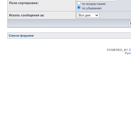
Поле сортировки:
по возрастанию
по убыванию
Искать сообщения за:
Список форумов
POWERED_BY
C
Рус