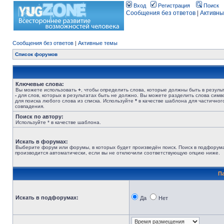
Вход
Регистрация
Поиск
Сообщения без ответов
|
Активны
Сообщения без ответов
|
Активные темы
Список форумов
Ключевые слова:
Вы можете использовать
+
, чтобы определить слова, которые должны быть в результ
-
для слов, которых в результатах быть не должно. Вы можете разделить слова сим
для поиска любого слова из списка. Используйте
*
в качестве шаблона для частичног
совпадения.
Поиск по автору:
Используйте * в качестве шаблона.
Искать в форумах:
Выберите форум или форумы, в которых будет произведён поиск. Поиск в подфорум
производится автоматически, если вы не отключили соответствующую опцию ниже.
П
Искать в подфорумах:
Да
Нет