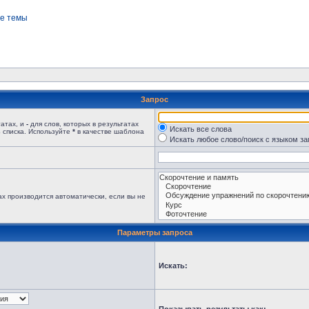
е темы
Запрос
татах, и
-
для слов, которых в результатах
Искать все слова
 списка. Используйте
*
в качестве шаблона
Искать любое слово/поиск с языком з
х производится автоматически, если вы не
Параметры запроса
Искать: