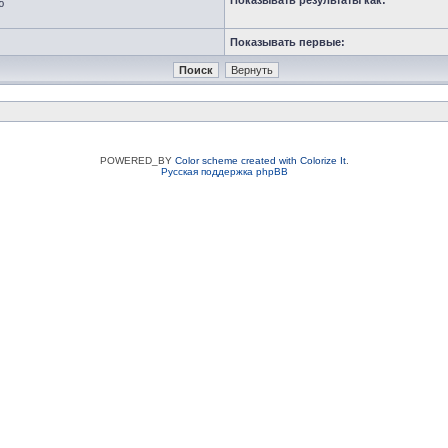
Показывать результаты как:
ю
Показывать первые:
POWERED_BY
Color scheme created with Colorize It
.
Русская поддержка phpBB