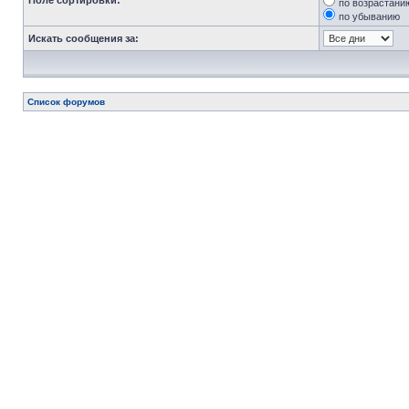
Поле сортировки:
по возрастани
по убыванию
Искать сообщения за:
Список форумов