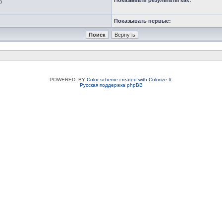
Показывать результаты как:
ю
Показывать первые:
POWERED_BY
Color scheme created with Colorize It
.
Русская поддержка phpBB