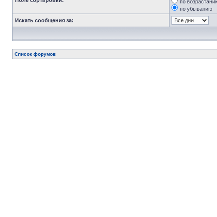
Поле сортировки:
по возрастани
по убыванию
Искать сообщения за:
Список форумов