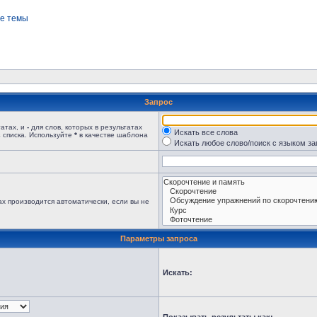
е темы
Запрос
татах, и
-
для слов, которых в результатах
Искать все слова
 списка. Используйте
*
в качестве шаблона
Искать любое слово/поиск с языком з
х производится автоматически, если вы не
Параметры запроса
Искать: