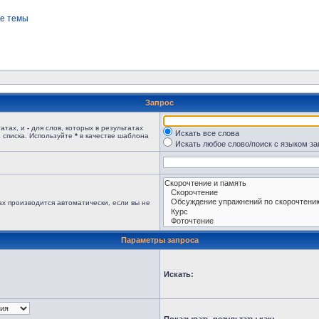
е темы
Запрос
татах, и
-
для слов, которых в результатах
Искать все слова
 списка. Используйте
*
в качестве шаблона
Искать любое слово/поиск с языком з
х производится автоматически, если вы не
Параметры запроса
Искать: