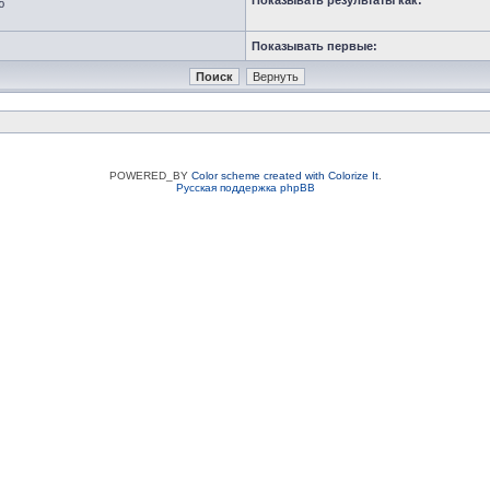
Показывать результаты как:
ю
Показывать первые:
POWERED_BY
Color scheme created with Colorize It
.
Русская поддержка phpBB