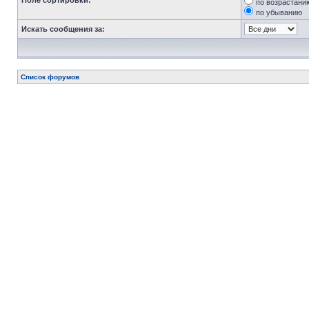
Поле сортировки:
по возрастани
по убыванию
Искать сообщения за:
Список форумов