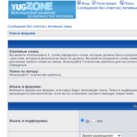
Вход
Регистрация
Поиск
Сообщения без ответов
|
Активны
Сообщения без ответов
|
Активные темы
Список форумов
Ключевые слова:
Вы можете использовать
+
, чтобы определить слова, которые должны быть в результ
-
для слов, которых в результатах быть не должно. Вы можете разделить слова сим
для поиска любого слова из списка. Используйте
*
в качестве шаблона для частичног
совпадения.
Поиск по автору:
Используйте * в качестве шаблона.
Искать в форумах:
Выберите форум или форумы, в которых будет произведён поиск. Поиск в подфорум
производится автоматически, если вы не отключили соответствующую опцию ниже.
П
Искать в подфорумах:
Да
Нет