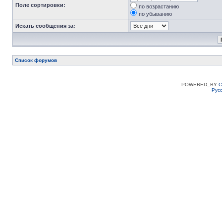
Поле сортировки:
по возрастанию
по убыванию
Искать сообщения за:
Список форумов
POWERED_BY
C
Рус