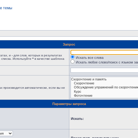
е темы
Запрос
татах, и
-
для слов, которых в результатах
Искать все слова
 списка. Используйте
*
в качестве шаблона
Искать любое слово/поиск с языком з
х производится автоматически, если вы не
Параметры запроса
Искать: