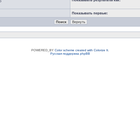
Показывать результаты как:
ю
Показывать первые:
POWERED_BY
Color scheme created with Colorize It
.
Русская поддержка phpBB