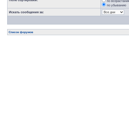
Поле сортировки:
по возрастани
по убыванию
Искать сообщения за:
Список форумов