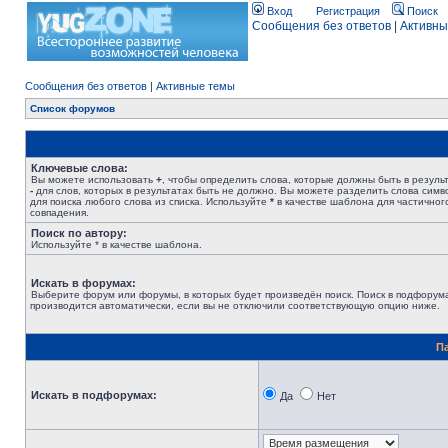
Вход
Регистрация
Поиск
Сообщения без ответов
|
Активны
Сообщения без ответов
|
Активные темы
Список форумов
Ключевые слова:
Вы можете использовать
+
, чтобы определить слова, которые должны быть в результ
-
для слов, которых в результатах быть не должно. Вы можете разделить слова сим
для поиска любого слова из списка. Используйте
*
в качестве шаблона для частичног
совпадения.
Поиск по автору:
Используйте * в качестве шаблона.
Искать в форумах:
Выберите форум или форумы, в которых будет произведён поиск. Поиск в подфорум
производится автоматически, если вы не отключили соответствующую опцию ниже.
П
Искать в подфорумах:
Да
Нет