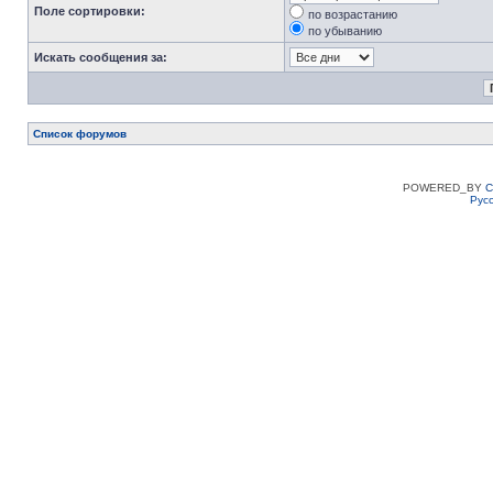
Поле сортировки:
по возрастанию
по убыванию
Искать сообщения за:
Список форумов
POWERED_BY
C
Рус