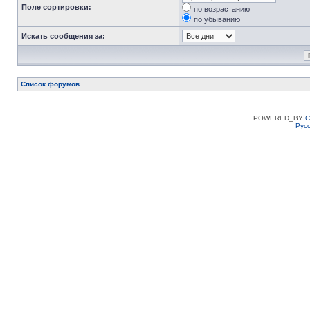
Поле сортировки:
по возрастанию
по убыванию
Искать сообщения за:
Список форумов
POWERED_BY
C
Рус