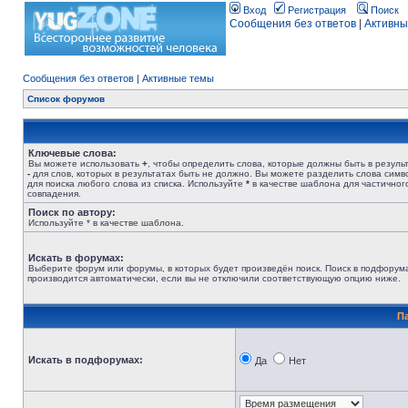
Вход
Регистрация
Поиск
Сообщения без ответов
|
Активны
Сообщения без ответов
|
Активные темы
Список форумов
Ключевые слова:
Вы можете использовать
+
, чтобы определить слова, которые должны быть в результ
-
для слов, которых в результатах быть не должно. Вы можете разделить слова сим
для поиска любого слова из списка. Используйте
*
в качестве шаблона для частичног
совпадения.
Поиск по автору:
Используйте * в качестве шаблона.
Искать в форумах:
Выберите форум или форумы, в которых будет произведён поиск. Поиск в подфорум
производится автоматически, если вы не отключили соответствующую опцию ниже.
П
Искать в подфорумах:
Да
Нет