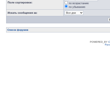
Поле сортировки:
по возрастанию
по убыванию
Искать сообщения за:
Список форумов
POWERED_BY
C
Рус