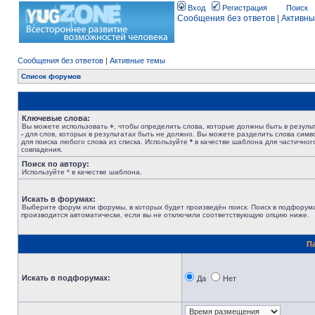
Вход
Регистрация
Поиск
Сообщения без ответов
|
Активны
Сообщения без ответов
|
Активные темы
Список форумов
Ключевые слова:
Вы можете использовать
+
, чтобы определить слова, которые должны быть в результ
-
для слов, которых в результатах быть не должно. Вы можете разделить слова сим
для поиска любого слова из списка. Используйте
*
в качестве шаблона для частичног
совпадения.
Поиск по автору:
Используйте * в качестве шаблона.
Искать в форумах:
Выберите форум или форумы, в которых будет произведён поиск. Поиск в подфорум
производится автоматически, если вы не отключили соответствующую опцию ниже.
П
Искать в подфорумах:
Да
Нет