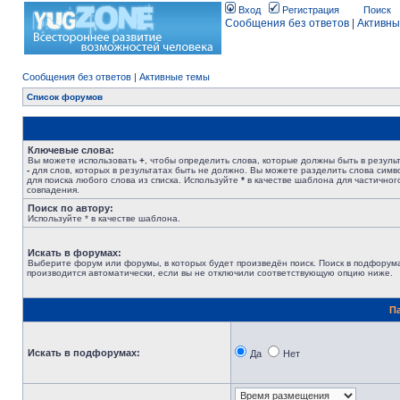
Вход
Регистрация
Поиск
Сообщения без ответов
|
Активны
Сообщения без ответов
|
Активные темы
Список форумов
Ключевые слова:
Вы можете использовать
+
, чтобы определить слова, которые должны быть в результ
-
для слов, которых в результатах быть не должно. Вы можете разделить слова сим
для поиска любого слова из списка. Используйте
*
в качестве шаблона для частичног
совпадения.
Поиск по автору:
Используйте * в качестве шаблона.
Искать в форумах:
Выберите форум или форумы, в которых будет произведён поиск. Поиск в подфорум
производится автоматически, если вы не отключили соответствующую опцию ниже.
П
Искать в подфорумах:
Да
Нет