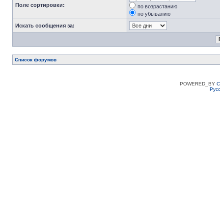
Поле сортировки:
по возрастанию
по убыванию
Искать сообщения за:
Список форумов
POWERED_BY
C
Рус