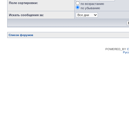
Поле сортировки:
по возрастанию
по убыванию
Искать сообщения за:
Список форумов
POWERED_BY
C
Рус