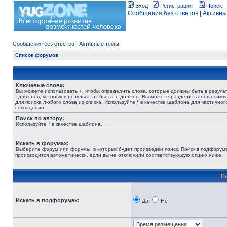
Вход
Регистрация
Поиск
Сообщения без ответов
|
Активны
Сообщения без ответов
|
Активные темы
Список форумов
Ключевые слова:
Вы можете использовать
+
, чтобы определить слова, которые должны быть в результ
-
для слов, которых в результатах быть не должно. Вы можете разделить слова сим
для поиска любого слова из списка. Используйте
*
в качестве шаблона для частичног
совпадения.
Поиск по автору:
Используйте * в качестве шаблона.
Искать в форумах:
Выберите форум или форумы, в которых будет произведён поиск. Поиск в подфорум
производится автоматически, если вы не отключили соответствующую опцию ниже.
П
Искать в подфорумах:
Да
Нет