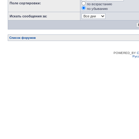
Поле сортировки:
по возрастанию
по убыванию
Искать сообщения за:
Список форумов
POWERED_BY
C
Рус