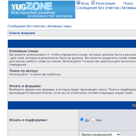
Вход
Регистрация
Поиск
Сообщения без ответов
|
Активны
Сообщения без ответов
|
Активные темы
Список форумов
Ключевые слова:
Вы можете использовать
+
, чтобы определить слова, которые должны быть в результ
-
для слов, которых в результатах быть не должно. Вы можете разделить слова сим
для поиска любого слова из списка. Используйте
*
в качестве шаблона для частичног
совпадения.
Поиск по автору:
Используйте * в качестве шаблона.
Искать в форумах:
Выберите форум или форумы, в которых будет произведён поиск. Поиск в подфорум
производится автоматически, если вы не отключили соответствующую опцию ниже.
П
Искать в подфорумах:
Да
Нет