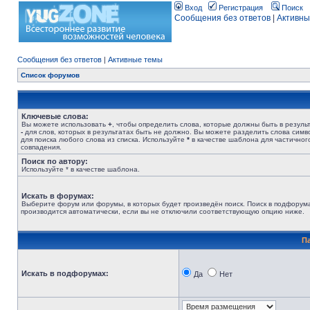
Вход
Регистрация
Поиск
Сообщения без ответов
|
Активны
Сообщения без ответов
|
Активные темы
Список форумов
Ключевые слова:
Вы можете использовать
+
, чтобы определить слова, которые должны быть в результ
-
для слов, которых в результатах быть не должно. Вы можете разделить слова сим
для поиска любого слова из списка. Используйте
*
в качестве шаблона для частичног
совпадения.
Поиск по автору:
Используйте * в качестве шаблона.
Искать в форумах:
Выберите форум или форумы, в которых будет произведён поиск. Поиск в подфорум
производится автоматически, если вы не отключили соответствующую опцию ниже.
П
Искать в подфорумах:
Да
Нет