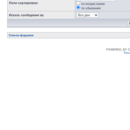
Поле сортировки:
по возрастанию
по убыванию
Искать сообщения за:
Список форумов
POWERED_BY
C
Рус