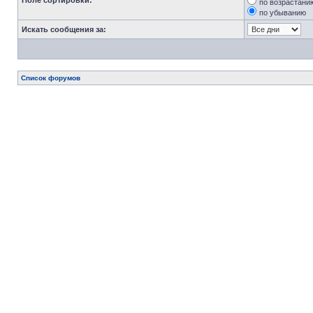
Поле сортировки:
по возрастани
по убыванию
Искать сообщения за:
Список форумов