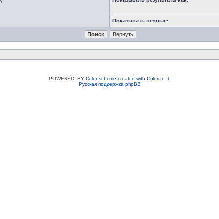
Показывать результаты как:
ю
Показывать первые:
POWERED_BY
Color scheme created with Colorize It
.
Русская поддержка phpBB