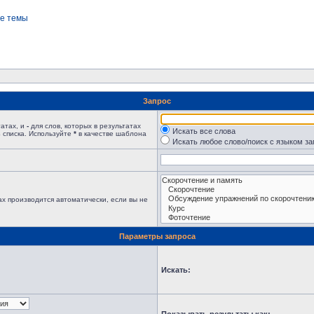
е темы
Запрос
татах, и
-
для слов, которых в результатах
Искать все слова
 списка. Используйте
*
в качестве шаблона
Искать любое слово/поиск с языком з
х производится автоматически, если вы не
Параметры запроса
Искать: