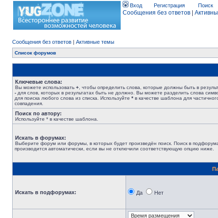
Вход
Регистрация
Поиск
Сообщения без ответов
|
Активны
Сообщения без ответов
|
Активные темы
Список форумов
Ключевые слова:
Вы можете использовать
+
, чтобы определить слова, которые должны быть в результ
-
для слов, которых в результатах быть не должно. Вы можете разделить слова сим
для поиска любого слова из списка. Используйте
*
в качестве шаблона для частичног
совпадения.
Поиск по автору:
Используйте * в качестве шаблона.
Искать в форумах:
Выберите форум или форумы, в которых будет произведён поиск. Поиск в подфорум
производится автоматически, если вы не отключили соответствующую опцию ниже.
П
Искать в подфорумах:
Да
Нет