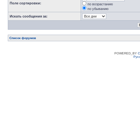
Поле сортировки:
по возрастанию
по убыванию
Искать сообщения за:
Список форумов
POWERED_BY
C
Рус