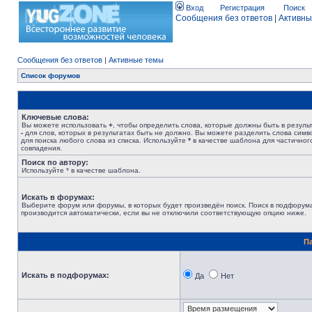
Вход
Регистрация
Поиск
Сообщения без ответов
|
Активны
Сообщения без ответов
|
Активные темы
Список форумов
Ключевые слова:
Вы можете использовать
+
, чтобы определить слова, которые должны быть в результ
-
для слов, которых в результатах быть не должно. Вы можете разделить слова сим
для поиска любого слова из списка. Используйте
*
в качестве шаблона для частичног
совпадения.
Поиск по автору:
Используйте * в качестве шаблона.
Искать в форумах:
Выберите форум или форумы, в которых будет произведён поиск. Поиск в подфорум
производится автоматически, если вы не отключили соответствующую опцию ниже.
П
Искать в подфорумах:
Да
Нет