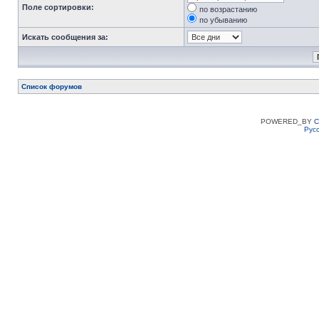
Поле сортировки:
по возрастанию
по убыванию
Искать сообщения за:
Список форумов
POWERED_BY
C
Рус