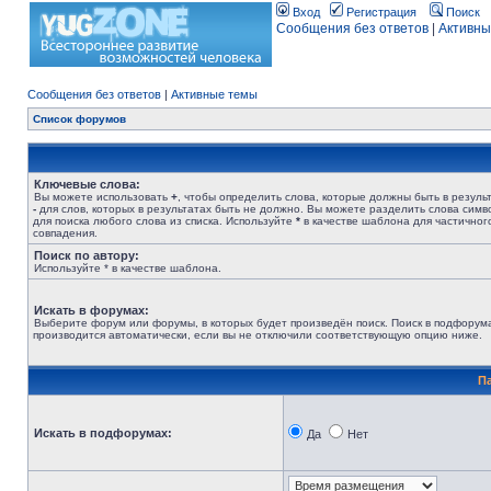
Вход
Регистрация
Поиск
Сообщения без ответов
|
Активны
Сообщения без ответов
|
Активные темы
Список форумов
Ключевые слова:
Вы можете использовать
+
, чтобы определить слова, которые должны быть в результ
-
для слов, которых в результатах быть не должно. Вы можете разделить слова сим
для поиска любого слова из списка. Используйте
*
в качестве шаблона для частичног
совпадения.
Поиск по автору:
Используйте * в качестве шаблона.
Искать в форумах:
Выберите форум или форумы, в которых будет произведён поиск. Поиск в подфорум
производится автоматически, если вы не отключили соответствующую опцию ниже.
П
Искать в подфорумах:
Да
Нет