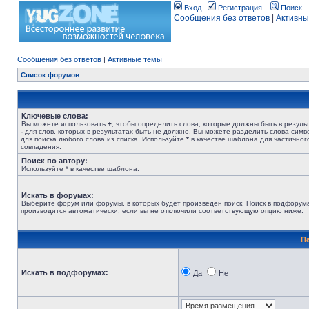
Вход
Регистрация
Поиск
Сообщения без ответов
|
Активны
Сообщения без ответов
|
Активные темы
Список форумов
Ключевые слова:
Вы можете использовать
+
, чтобы определить слова, которые должны быть в результ
-
для слов, которых в результатах быть не должно. Вы можете разделить слова сим
для поиска любого слова из списка. Используйте
*
в качестве шаблона для частичног
совпадения.
Поиск по автору:
Используйте * в качестве шаблона.
Искать в форумах:
Выберите форум или форумы, в которых будет произведён поиск. Поиск в подфорум
производится автоматически, если вы не отключили соответствующую опцию ниже.
П
Искать в подфорумах:
Да
Нет