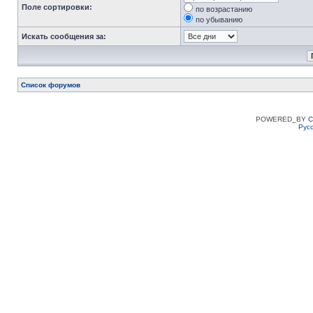
Поле сортировки:
по возрастанию
по убыванию
Искать сообщения за:
Список форумов
POWERED_BY
C
Рус