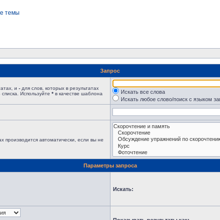
е темы
Запрос
татах, и
-
для слов, которых в результатах
Искать все слова
 списка. Используйте
*
в качестве шаблона
Искать любое слово/поиск с языком з
х производится автоматически, если вы не
Параметры запроса
Искать: