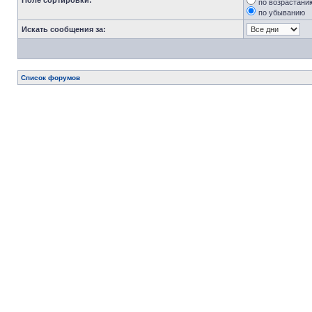
Поле сортировки:
по возрастани
по убыванию
Искать сообщения за:
Список форумов