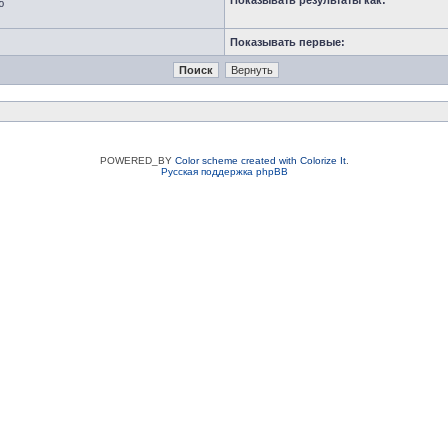
Показывать результаты как:
ю
Показывать первые:
POWERED_BY
Color scheme created with Colorize It
.
Русская поддержка phpBB