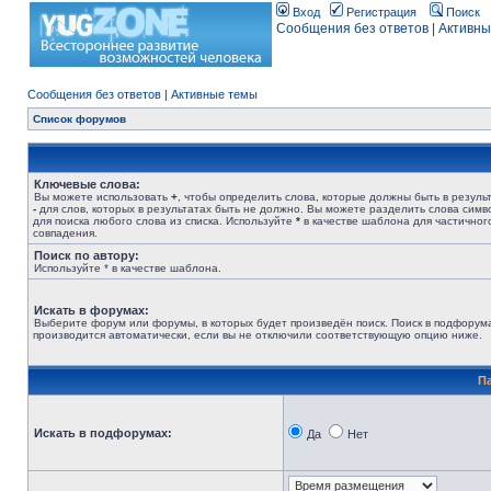
Вход
Регистрация
Поиск
Сообщения без ответов
|
Активны
Сообщения без ответов
|
Активные темы
Список форумов
Ключевые слова:
Вы можете использовать
+
, чтобы определить слова, которые должны быть в результ
-
для слов, которых в результатах быть не должно. Вы можете разделить слова сим
для поиска любого слова из списка. Используйте
*
в качестве шаблона для частичног
совпадения.
Поиск по автору:
Используйте * в качестве шаблона.
Искать в форумах:
Выберите форум или форумы, в которых будет произведён поиск. Поиск в подфорум
производится автоматически, если вы не отключили соответствующую опцию ниже.
П
Искать в подфорумах:
Да
Нет