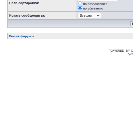
Поле сортировки:
по возрастанию
по убыванию
Искать сообщения за:
Список форумов
POWERED_BY
C
Рус