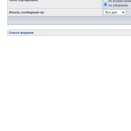
Поле сортировки:
по возрастани
по убыванию
Искать сообщения за:
Список форумов