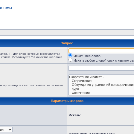
е темы
Запрос
татах, и
-
для слов, которых в результатах
Искать все слова
 списка. Используйте
*
в качестве шаблона
Искать любое слово/поиск с языком з
х производится автоматически, если вы не
Параметры запроса
Искать: