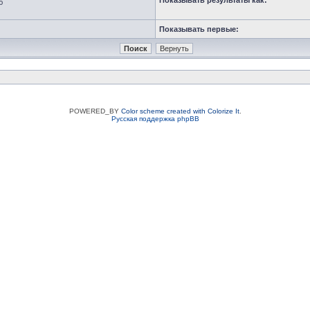
Показывать результаты как:
ю
Показывать первые:
POWERED_BY
Color scheme created with Colorize It
.
Русская поддержка phpBB