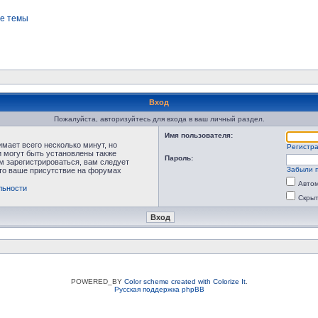
е темы
Вход
Пожалуйста, авторизуйтесь для входа в ваш личный раздел.
Имя пользователя:
мает всего несколько минут, но
Регистр
 могут быть установлены также
Пароль:
м зарегистрироваться, вам следует
Забыли 
что ваше присутствие на форумах
Автом
льности
Скрыт
POWERED_BY
Color scheme created with Colorize It
.
Русская поддержка phpBB