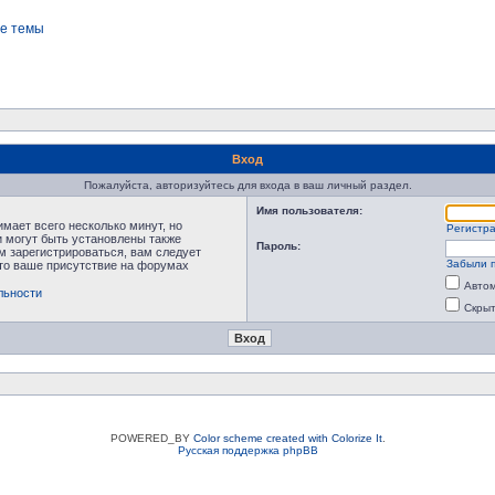
е темы
Вход
Пожалуйста, авторизуйтесь для входа в ваш личный раздел.
Имя пользователя:
мает всего несколько минут, но
Регистр
 могут быть установлены также
Пароль:
м зарегистрироваться, вам следует
Забыли 
что ваше присутствие на форумах
Автом
льности
Скрыт
POWERED_BY
Color scheme created with Colorize It
.
Русская поддержка phpBB