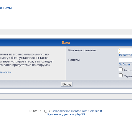
е темы
Вход
Имя пользователя:
мает всего несколько минут, но
Регистр
 могут быть установлены также
Пароль:
м зарегистрироваться, вам следует
Забыли 
что ваше присутствие на форумах
Автом
льности
Скрыт
POWERED_BY
Color scheme created with Colorize It
.
Русская поддержка phpBB