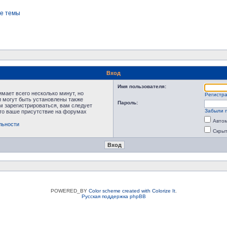
е темы
Вход
Имя пользователя:
мает всего несколько минут, но
Регистр
 могут быть установлены также
Пароль:
м зарегистрироваться, вам следует
Забыли 
что ваше присутствие на форумах
Автом
льности
Скрыт
POWERED_BY
Color scheme created with Colorize It
.
Русская поддержка phpBB