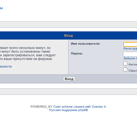
мы
Вход
Имя пользователя:
мает всего несколько минут, но
Регистр
 могут быть установлены также
Пароль:
м зарегистрироваться, вам следует
Забыли 
что ваше присутствие на форумах
Автом
льности
Скрыт
POWERED_BY
Color scheme created with Colorize It
.
Русская поддержка phpBB