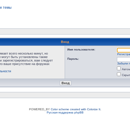
е темы
Вход
Имя пользователя:
мает всего несколько минут, но
Регистр
 могут быть установлены также
Пароль:
м зарегистрироваться, вам следует
Забыли 
что ваше присутствие на форумах
Автом
льности
Скрыт
POWERED_BY
Color scheme created with Colorize It
.
Русская поддержка phpBB