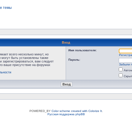
е темы
Вход
Имя пользователя:
мает всего несколько минут, но
Регистр
 могут быть установлены также
Пароль:
м зарегистрироваться, вам следует
Забыли 
что ваше присутствие на форумах
Автом
льности
Скрыт
POWERED_BY
Color scheme created with Colorize It
.
Русская поддержка phpBB