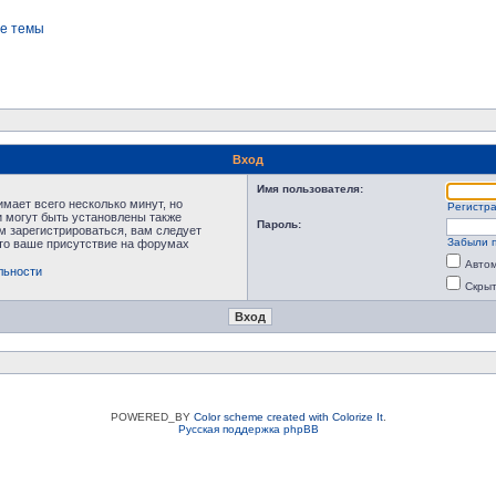
е темы
Вход
Имя пользователя:
мает всего несколько минут, но
Регистр
 могут быть установлены также
Пароль:
м зарегистрироваться, вам следует
Забыли 
что ваше присутствие на форумах
Автом
льности
Скрыт
POWERED_BY
Color scheme created with Colorize It
.
Русская поддержка phpBB