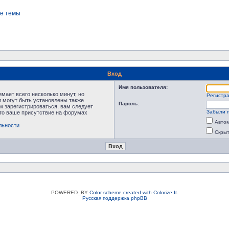
е темы
Вход
Имя пользователя:
мает всего несколько минут, но
Регистр
 могут быть установлены также
Пароль:
м зарегистрироваться, вам следует
Забыли 
что ваше присутствие на форумах
Автом
льности
Скрыт
POWERED_BY
Color scheme created with Colorize It
.
Русская поддержка phpBB