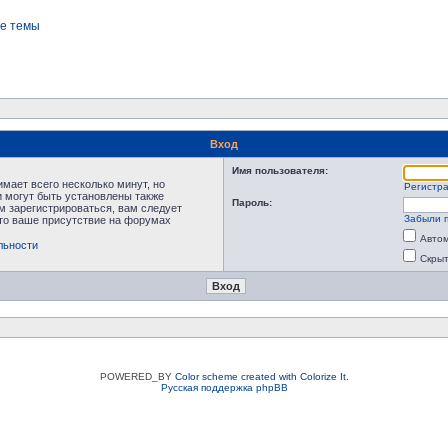
е темы
Вход
Имя пользователя:
мает всего несколько минут, но
Регистр
 могут быть установлены также
Пароль:
м зарегистрироваться, вам следует
Забыли 
что ваше присутствие на форумах
Автом
льности
Скрыт
POWERED_BY
Color scheme created with Colorize It
.
Русская поддержка phpBB