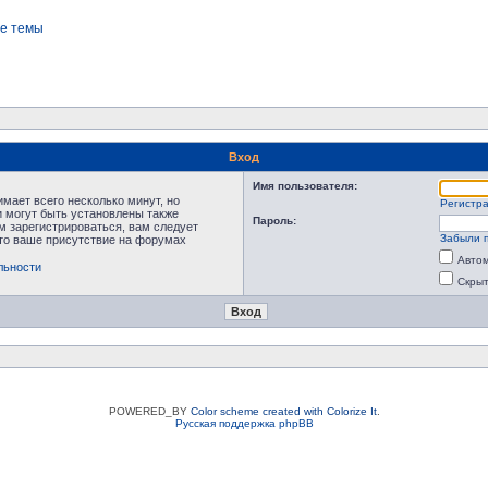
е темы
Вход
Имя пользователя:
мает всего несколько минут, но
Регистр
 могут быть установлены также
Пароль:
м зарегистрироваться, вам следует
Забыли 
что ваше присутствие на форумах
Автом
льности
Скрыт
POWERED_BY
Color scheme created with Colorize It
.
Русская поддержка phpBB