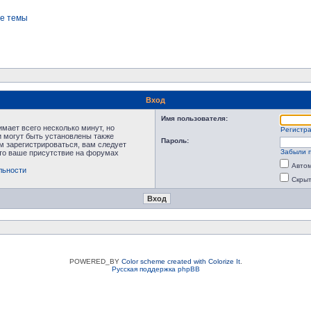
е темы
Вход
Имя пользователя:
мает всего несколько минут, но
Регистр
 могут быть установлены также
Пароль:
м зарегистрироваться, вам следует
Забыли 
что ваше присутствие на форумах
Автом
льности
Скрыт
POWERED_BY
Color scheme created with Colorize It
.
Русская поддержка phpBB