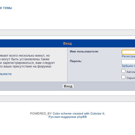
е темы
Вход
Имя пользователя:
мает всего несколько минут, но
Регистр
 могут быть установлены также
Пароль:
м зарегистрироваться, вам следует
Забыли 
что ваше присутствие на форумах
Автом
льности
Скрыт
POWERED_BY
Color scheme created with Colorize It
.
Русская поддержка phpBB