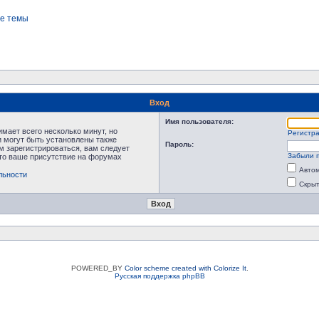
е темы
Вход
Имя пользователя:
мает всего несколько минут, но
Регистр
 могут быть установлены также
Пароль:
м зарегистрироваться, вам следует
Забыли 
что ваше присутствие на форумах
Автом
льности
Скрыт
POWERED_BY
Color scheme created with Colorize It
.
Русская поддержка phpBB