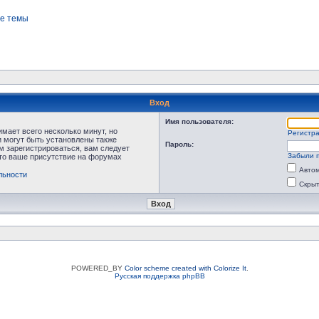
е темы
Вход
Имя пользователя:
мает всего несколько минут, но
Регистр
 могут быть установлены также
Пароль:
м зарегистрироваться, вам следует
Забыли 
что ваше присутствие на форумах
Автом
льности
Скрыт
POWERED_BY
Color scheme created with Colorize It
.
Русская поддержка phpBB