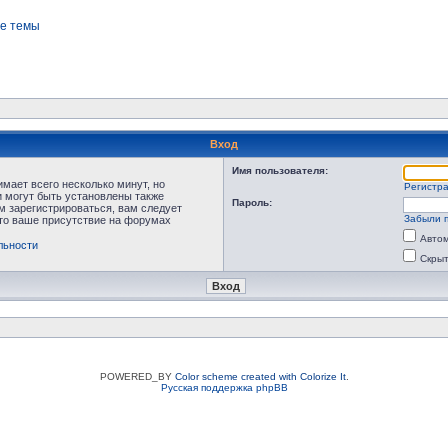
е темы
Вход
Имя пользователя:
мает всего несколько минут, но
Регистр
 могут быть установлены также
Пароль:
м зарегистрироваться, вам следует
Забыли 
что ваше присутствие на форумах
Автом
льности
Скрыт
POWERED_BY
Color scheme created with Colorize It
.
Русская поддержка phpBB