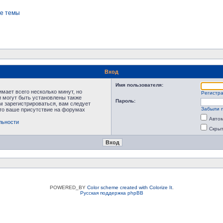
е темы
Вход
Имя пользователя:
мает всего несколько минут, но
Регистр
 могут быть установлены также
Пароль:
м зарегистрироваться, вам следует
Забыли 
что ваше присутствие на форумах
Автом
льности
Скрыт
POWERED_BY
Color scheme created with Colorize It
.
Русская поддержка phpBB