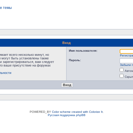
е темы
Вход
Имя пользователя:
мает всего несколько минут, но
Регистр
 могут быть установлены также
Пароль:
м зарегистрироваться, вам следует
Забыли 
что ваше присутствие на форумах
Автом
льности
Скрыт
POWERED_BY
Color scheme created with Colorize It
.
Русская поддержка phpBB