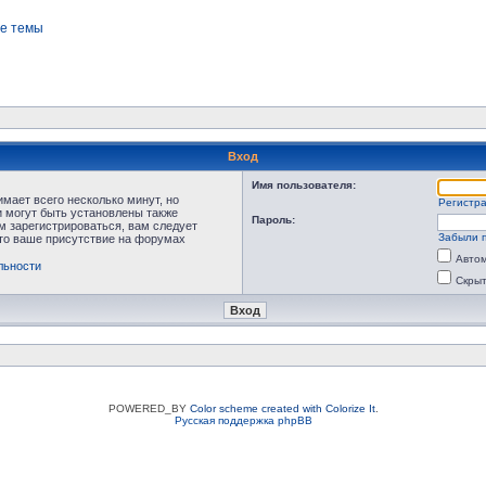
е темы
Вход
Имя пользователя:
мает всего несколько минут, но
Регистр
 могут быть установлены также
Пароль:
м зарегистрироваться, вам следует
Забыли 
что ваше присутствие на форумах
Автом
льности
Скрыт
POWERED_BY
Color scheme created with Colorize It
.
Русская поддержка phpBB