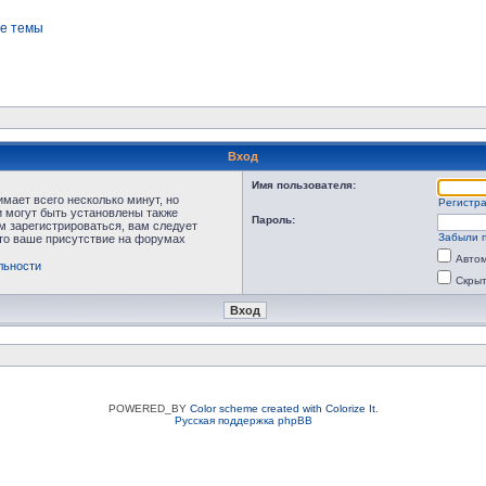
е темы
Вход
Имя пользователя:
мает всего несколько минут, но
Регистр
 могут быть установлены также
Пароль:
м зарегистрироваться, вам следует
Забыли 
что ваше присутствие на форумах
Автом
льности
Скрыт
POWERED_BY
Color scheme created with Colorize It
.
Русская поддержка phpBB