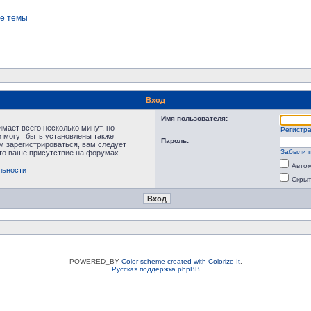
е темы
Вход
Имя пользователя:
мает всего несколько минут, но
Регистр
 могут быть установлены также
Пароль:
м зарегистрироваться, вам следует
Забыли 
что ваше присутствие на форумах
Автом
льности
Скрыт
POWERED_BY
Color scheme created with Colorize It
.
Русская поддержка phpBB