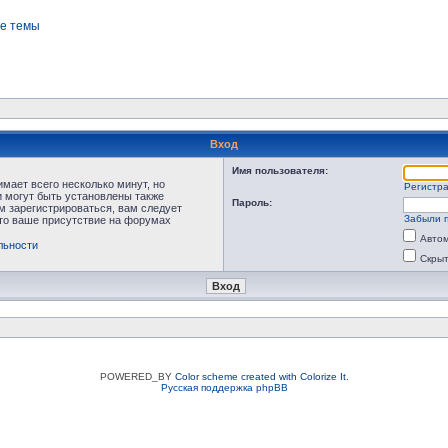
е темы
Вход
Имя пользователя:
мает всего несколько минут, но
Регистр
 могут быть установлены также
Пароль:
м зарегистрироваться, вам следует
Забыли 
что ваше присутствие на форумах
Автом
льности
Скрыт
POWERED_BY
Color scheme created with Colorize It
.
Русская поддержка phpBB