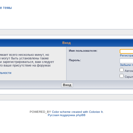
е темы
Вход
Имя пользователя:
мает всего несколько минут, но
Регистр
 могут быть установлены также
Пароль:
м зарегистрироваться, вам следует
Забыли 
что ваше присутствие на форумах
Автом
льности
Скрыт
POWERED_BY
Color scheme created with Colorize It
.
Русская поддержка phpBB